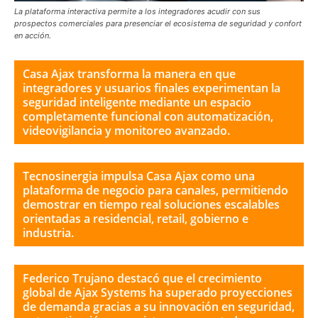
La plataforma interactiva permite a los integradores acudir con sus
prospectos comerciales para presenciar el ecosistema de seguridad y confort
en acción.
Casa Ajax transforma la manera en que
integradores y usuarios finales experimentan la
seguridad inteligente mediante un espacio
completamente funcional con automatización,
videovigilancia y monitoreo avanzado.
Tecnosinergia impulsa Casa Ajax como una
plataforma de negocio para canales, permitiendo
demostrar en tiempo real soluciones escalables
orientadas a residencial, retail, gobierno e
industria.
Federico Trujano destacó que el crecimiento
global de Ajax Systems ha superado proyecciones
de demanda gracias a su innovación en seguridad,