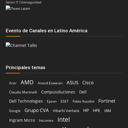
Sector IT Ciberseguridad
Evento de Canales en Latino América
Principales temas
AMD
ASUS
Cisco
Acer
Anand Eswaran
Compusoluciones
Dell
Claudio Martinelli
Fortinet
Dell Technologies
Epson
ESET
Fabio Assolini
Grupo CVA
HP
HPE
Hitachi Vantara
IBM
Google
Intel
Ingram Micro
Intcomex