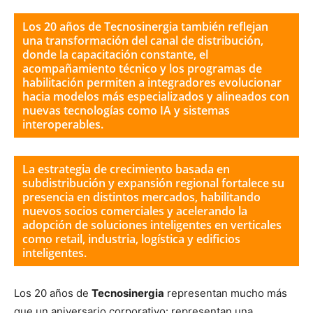
Los 20 años de Tecnosinergia también reflejan
una transformación del canal de distribución,
donde la capacitación constante, el
acompañamiento técnico y los programas de
habilitación permiten a integradores evolucionar
hacia modelos más especializados y alineados con
nuevas tecnologías como IA y sistemas
interoperables.
La estrategia de crecimiento basada en
subdistribución y expansión regional fortalece su
presencia en distintos mercados, habilitando
nuevos socios comerciales y acelerando la
adopción de soluciones inteligentes en verticales
como retail, industria, logística y edificios
inteligentes.
Los 20 años de
Tecnosinergia
representan mucho más
que un aniversario corporativo: representan una