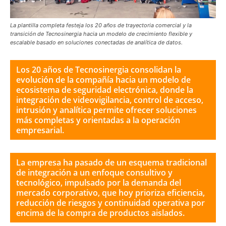
La plantilla completa festeja los 20 años de trayectoria comercial y la
transición de Tecnosinergia hacia un modelo de crecimiento flexible y
escalable basado en soluciones conectadas de analítica de datos.
Los 20 años de Tecnosinergia consolidan la
evolución de la compañía hacia un modelo de
ecosistema de seguridad electrónica, donde la
integración de videovigilancia, control de acceso,
intrusión y analítica permite ofrecer soluciones
más completas y orientadas a la operación
empresarial.
La empresa ha pasado de un esquema tradicional
de integración a un enfoque consultivo y
tecnológico, impulsado por la demanda del
mercado corporativo, que hoy prioriza eficiencia,
reducción de riesgos y continuidad operativa por
encima de la compra de productos aislados.