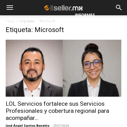
INFORMES
Inicio
Etiquetas
Microsoft
NOTICIAS
MAYORISTAS
Etiqueta: Microsoft
ESPECIALES
LOL Servicios fortalece sus Servicios
Profesionales y cobertura regional para
acompañar...
José Ángel Santos Bonetto
-
29/07/2026