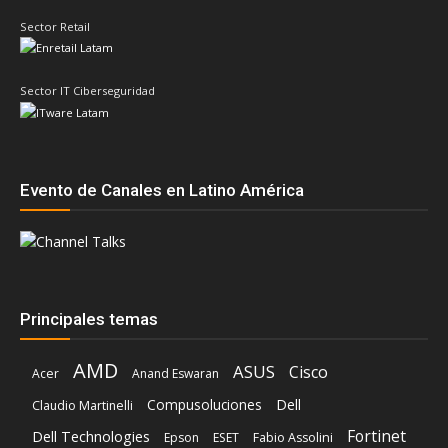
Evento de Canales en Latino América
Principales temas
AMD
ASUS
Cisco
Acer
Anand Eswaran
Compusoluciones
Dell
Claudio Martinelli
Fortinet
Dell Technologies
Epson
ESET
Fabio Assolini
Grupo CVA
HP
HPE
Hitachi Vantara
IBM
Google
Intel
Ingram Micro
Intcomex
Kaspersky
Inteligencia Artificial
Licencias OnLine
Lenovo