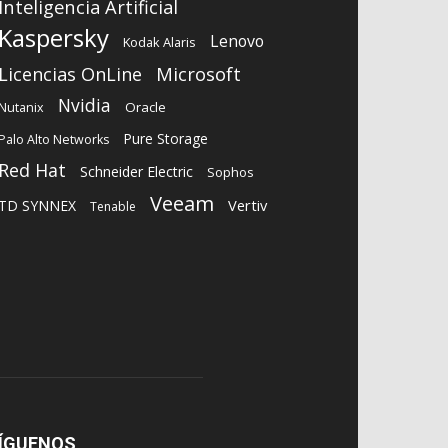
Inteligencia Artificial
Kaspersky
Lenovo
Kodak Alaris
Microsoft
Licencias OnLine
Nvidia
Oracle
Nutanix
Pure Storage
Palo Alto Networks
Red Hat
Schneider Electric
Sophos
Veeam
Vertiv
TD SYNNEX
Tenable
ÍGUENOS