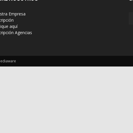
estra Empresa
cripción
lique aquí
scripción Agencias
Mediaware