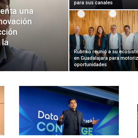
para sus canales
senta una
novación
cción
 la
Rubriko reunió a su ecosis
en Guadalajara para motori
oportunidades