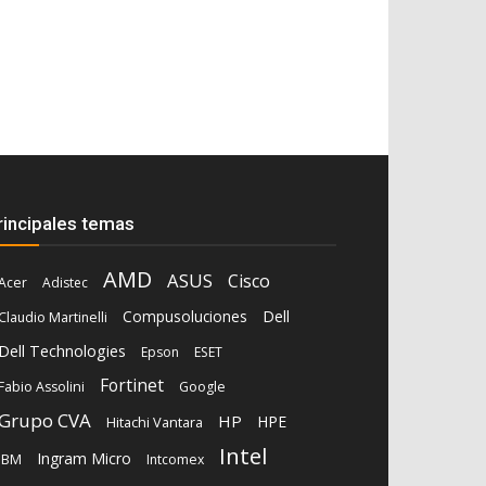
rincipales temas
AMD
ASUS
Cisco
Acer
Adistec
Compusoluciones
Dell
Claudio Martinelli
Dell Technologies
Epson
ESET
Fortinet
Fabio Assolini
Google
Grupo CVA
HP
HPE
Hitachi Vantara
Intel
Ingram Micro
IBM
Intcomex