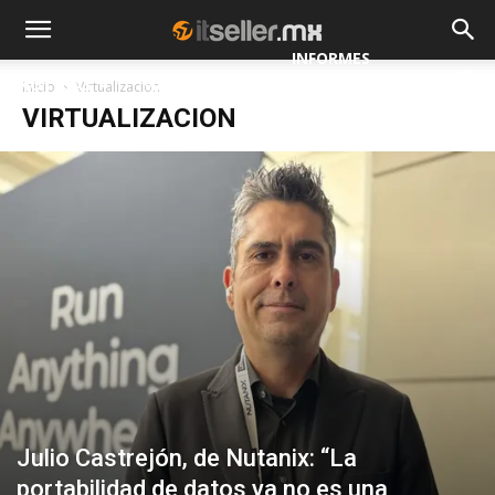
INFORMES
NOTICIAS
MAYORISTAS
Inicio
Virtualizacion
ESPECIALES
VIRTUALIZACION
Julio Castrejón, de Nutanix: “La
portabilidad de datos ya no es una