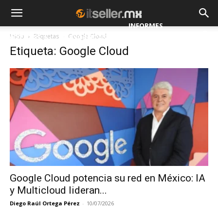
INFORMES
Inicio
Etiquetas
Google Cloud
NOTICIAS
MAYORISTAS
Etiqueta: Google Cloud
ESPECIALES
Google Cloud potencia su red en México: IA
y Multicloud lideran...
Diego Raúl Ortega Pérez
-
10/07/2026