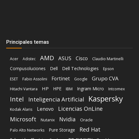
SOBRE NOSOTROS
‎ Nuestra Empresa
‎ Suscripción
‎ Publique aquí
‎ Suscripción Agencias
SÍGUENOS