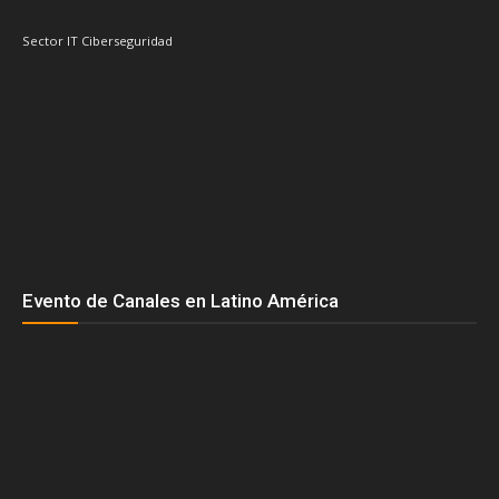
Grupo CVA
Fortinet
ESET
Fabio Assolini
Google
HP
HPE
Ingram Micro
Hitachi Vantara
IBM
Intcomex
Kaspersky
Intel
Inteligencia Artificial
Licencias OnLine
Lenovo
Kodak Alaris
Microsoft
Nvidia
Oracle
Nutanix
Red Hat
Pure Storage
Palo Alto Networks
Schneider Electric
TD SYNNEX
Sophos
Tenable
Veeam
Vertiv