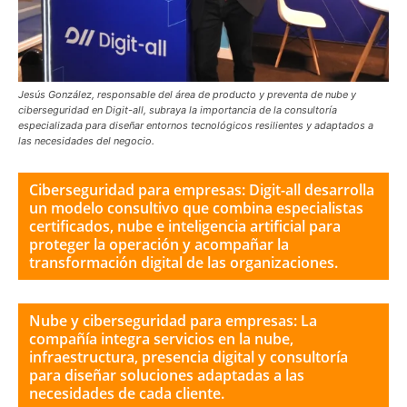
Jesús González, responsable del área de producto y preventa de nube y
ciberseguridad en Digit-all, subraya la importancia de la consultoría
especializada para diseñar entornos tecnológicos resilientes y adaptados a
las necesidades del negocio.
Ciberseguridad para empresas: Digit-all desarrolla
un modelo consultivo que combina especialistas
certificados, nube e inteligencia artificial para
proteger la operación y acompañar la
transformación digital de las organizaciones.
Nube y ciberseguridad para empresas: La
compañía integra servicios en la nube,
infraestructura, presencia digital y consultoría
para diseñar soluciones adaptadas a las
necesidades de cada cliente.