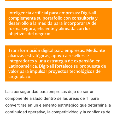
Inteligencia artificial para empresas: Digit-all
complementa su portafolio con consultoría y
desarrollo a la medida para incorporar IA de
forma segura, eficiente y alineada con los
objetivos del negocio.
Transformación digital para empresas: Mediante
alianzas estratégicas, apoyo a resellers e
integradores y una estrategia de expansión en
Latinoamérica, Digit-all fortalece su propuesta de
valor para impulsar proyectos tecnológicos de
largo plazo.
La ciberseguridad para empresas dejó de ser un
componente aislado dentro de las áreas de TI para
convertirse en un elemento estratégico que determina la
continuidad operativa, la competitividad y la confianza de