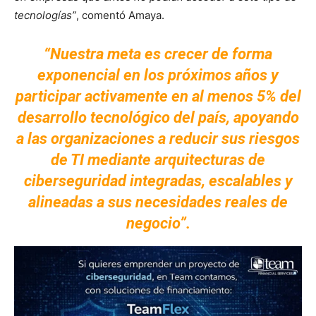
tecnologías”
, comentó Amaya.
“Nuestra meta es crecer de forma
exponencial en los próximos años y
participar activamente en al menos 5% del
desarrollo tecnológico del país, apoyando
a las organizaciones a reducir sus riesgos
de TI mediante arquitecturas de
ciberseguridad integradas, escalables y
alineadas a sus necesidades reales de
negocio”.