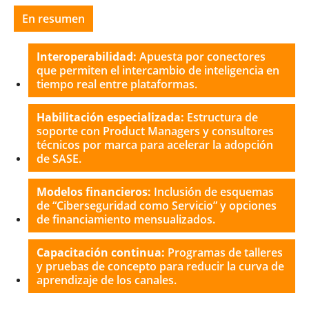
En resumen
Interoperabilidad:
Apuesta por conectores
que permiten el intercambio de inteligencia en
tiempo real entre plataformas.
Habilitación especializada:
Estructura de
soporte con Product Managers y consultores
técnicos por marca para acelerar la adopción
de SASE.
Modelos financieros:
Inclusión de esquemas
de “Ciberseguridad como Servicio” y opciones
de financiamiento mensualizados.
Capacitación continua:
Programas de talleres
y pruebas de concepto para reducir la curva de
aprendizaje de los canales.