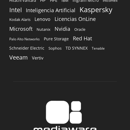
HPE
Ingram Micro
Hitachi Vantara
IBM
Intcomex
Kaspersky
Intel
Inteligencia Artificial
Licencias OnLine
Lenovo
Kodak Alaris
Microsoft
Nvidia
Oracle
Nutanix
Red Hat
Pure Storage
Palo Alto Networks
Schneider Electric
TD SYNNEX
Sophos
Tenable
Veeam
Vertiv