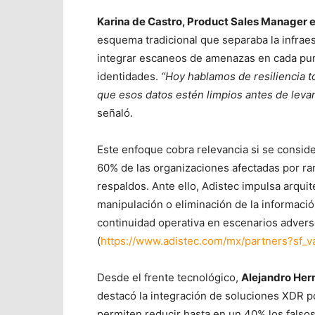
Karina de Castro, Product Sales Manager 
esquema tradicional que separaba la infraes
integrar escaneos de amenazas en cada punt
identidades.
“Hoy hablamos de resiliencia t
que esos datos estén limpios antes de leva
señaló.
Este enfoque cobra relevancia si se conside
60% de las organizaciones afectadas por ra
respaldos. Ante ello, Adistec impulsa arqui
manipulación o eliminación de la informació
continuidad operativa en escenarios advers
(
https://www.adistec.com/mx/partners?sf_v
Desde el frente tecnológico,
Alejandro Hern
destacó la integración de soluciones XDR pot
permiten reducir hasta en un 40% los falso