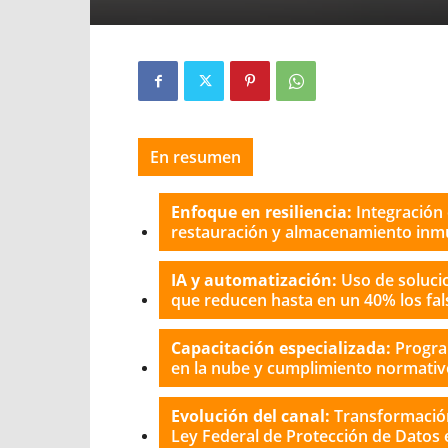
En resumen
Enfoque en resiliencia:
Integración
restauración y almacenamiento inmut
IA y automatización:
Uso de solucio
que reducen hasta en un 40% los fals
Capacitación especializada:
Progra
en la nube y cumplimiento normativo
Evolución del canal:
Transformación 
Ley Federal de Protección de Datos 