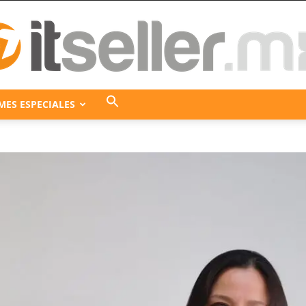
MES ESPECIALES
ITseller
México