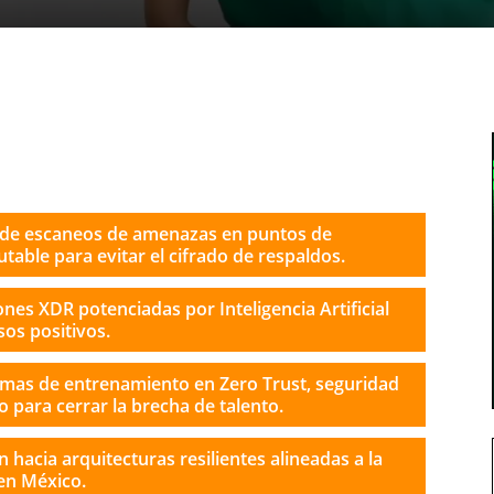
 de escaneos de amenazas en puntos de
able para evitar el cifrado de respaldos.
nes XDR potenciadas por Inteligencia Artificial
os positivos.
mas de entrenamiento en Zero Trust, seguridad
 para cerrar la brecha de talento.
hacia arquitecturas resilientes alineadas a la
en México.