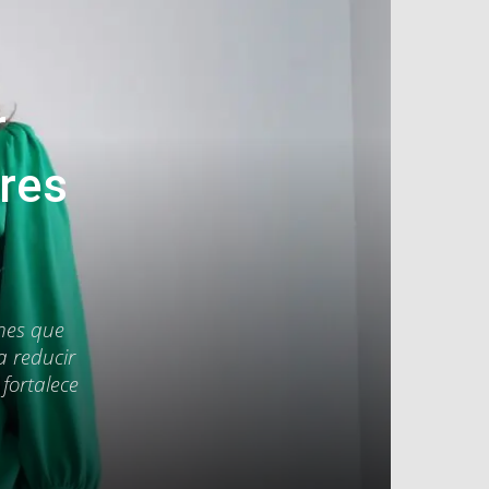
r
bres
ones que
a reducir
 fortalece