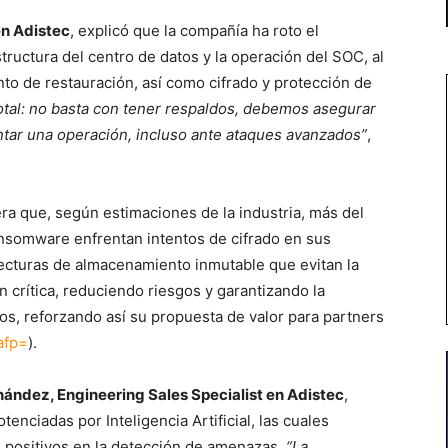
en Adistec
, explicó que la compañía ha roto el
tructura del centro de datos y la operación del SOC, al
o de restauración, así como cifrado y protección de
otal: no basta con tener respaldos, debemos asegurar
ntar una operación, incluso ante ataques avanzados”
,
ra que, según estimaciones de la industria, más del
nsomware enfrentan intentos de cifrado en sus
tecturas de almacenamiento inmutable que evitan la
n crítica, reduciendo riesgos y garantizando la
os, reforzando así su propuesta de valor para partners
afp=
).
ández, Engineering Sales Specialist en Adistec
,
enciadas por Inteligencia Artificial, las cuales
s positivos en la detección de amenazas.
“La