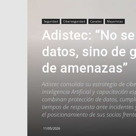
Seguridad
Ciberseguridad
Canales
Mayoristas
Adistec: “No se
datos, sino de 
de amenazas”
Adistec consolida su estrategia de cib
Inteligencia Artificial y capacitación 
combinan protección de datos, cumpl
tiempos de respuesta ante incidentes y
el posicionamiento de sus socios fren
11/05/2026