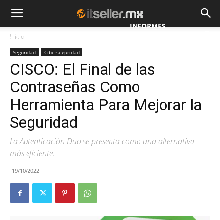
INFORMES
Inicio
NOTICIAS
MAYORISTAS
ESPECIALES
Seguridad
Ciberseguridad
CISCO: El Final de las
Contraseñas Como
Herramienta Para Mejorar la
Seguridad
La Autenticación Duo se presenta como una alternativa
más eficiente.
19/10/2022