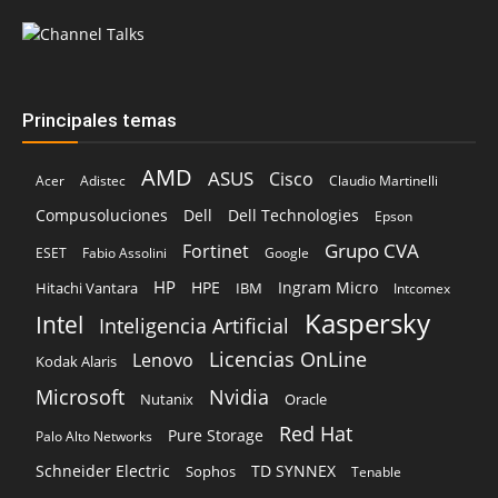
Principales temas
AMD
ASUS
Cisco
Acer
Adistec
Claudio Martinelli
Compusoluciones
Dell
Dell Technologies
Epson
Grupo CVA
Fortinet
ESET
Fabio Assolini
Google
HP
HPE
Ingram Micro
Hitachi Vantara
IBM
Intcomex
Kaspersky
Intel
Inteligencia Artificial
Licencias OnLine
Lenovo
Kodak Alaris
Microsoft
Nvidia
Oracle
Nutanix
Red Hat
Pure Storage
Palo Alto Networks
Schneider Electric
TD SYNNEX
Sophos
Tenable