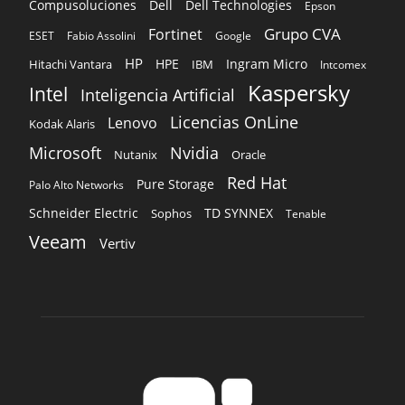
Compusoluciones
Dell
Dell Technologies
Epson
Grupo CVA
Fortinet
ESET
Fabio Assolini
Google
HP
HPE
Ingram Micro
Hitachi Vantara
IBM
Intcomex
Kaspersky
Intel
Inteligencia Artificial
Licencias OnLine
Lenovo
Kodak Alaris
Microsoft
Nvidia
Oracle
Nutanix
Red Hat
Pure Storage
Palo Alto Networks
Schneider Electric
TD SYNNEX
Sophos
Tenable
Veeam
Vertiv