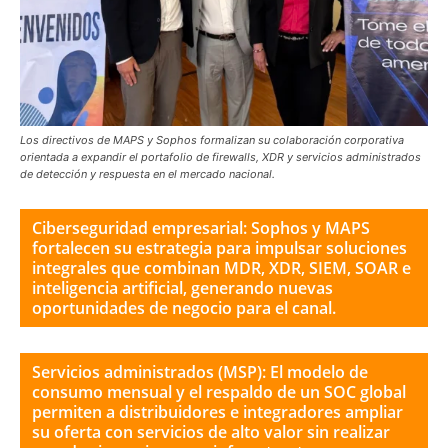
Los directivos de MAPS y Sophos formalizan su colaboración corporativa
orientada a expandir el portafolio de firewalls, XDR y servicios administrados
de detección y respuesta en el mercado nacional.
Ciberseguridad empresarial: Sophos y MAPS
fortalecen su estrategia para impulsar soluciones
integrales que combinan MDR, XDR, SIEM, SOAR e
inteligencia artificial, generando nuevas
oportunidades de negocio para el canal.
Servicios administrados (MSP): El modelo de
consumo mensual y el respaldo de un SOC global
permiten a distribuidores e integradores ampliar
su oferta con servicios de alto valor sin realizar