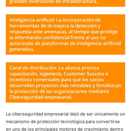
grandes inversiones en infraestructura.
Inteligencia artificial: La incorporación de
herramientas de IA mejora la detección y
respuesta ante amenazas, al tiempo que protege
la información confidencial frente al uso no
autorizado de plataformas de inteligencia artificial
generativa.
Canal de distribución: La alianza prioriza
capacitación, ingeniería, Customer Success e
incentivos comerciales para que los socios
desarrollen proyectos más rentables y fortalezcan
la protección de las organizaciones mediante
Ciberseguridad empresarial.
La ciberseguridad empresarial dejó de ser únicamente un
mecanismo de protección tecnológica para convertirse
en uno de los principales motores de crecimiento dentro