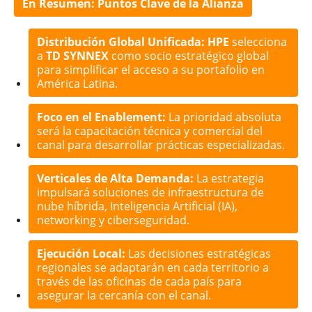
En Resumen: Puntos Clave de la Alianza
Distribución Global Unificada:
HPE
selecciona
a
TD SYNNEX
como socio estratégico global
para simplificar el acceso a su portafolio en
América Latina.
Foco en el Enablement:
La prioridad absoluta
será la capacitación técnica y comercial del
canal para desarrollar prácticas especializadas.
Verticales de Alta Demanda:
La estrategia
impulsará soluciones de infraestructura de
nube híbrida, Inteligencia Artificial (IA),
networking y ciberseguridad.
Ejecución Local:
Las decisiones estratégicas
regionales se adaptarán en cada territorio a
través de las oficinas de cada país para
asegurar la cercanía con el canal.