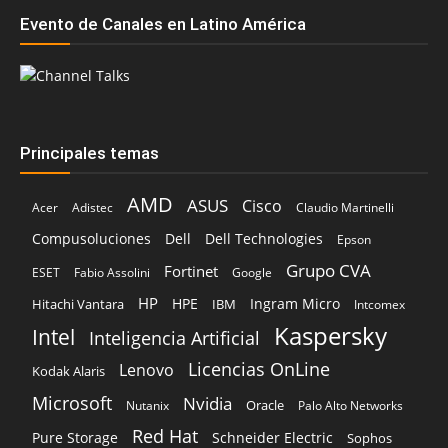
Evento de Canales en Latino América
Principales temas
AMD
ASUS
Cisco
Acer
Adistec
Claudio Martinelli
Compusoluciones
Dell
Dell Technologies
Epson
Grupo CVA
Fortinet
ESET
Fabio Assolini
Google
HP
HPE
Ingram Micro
Hitachi Vantara
IBM
Intcomex
Kaspersky
Intel
Inteligencia Artificial
Licencias OnLine
Lenovo
Kodak Alaris
Microsoft
Nvidia
Oracle
Nutanix
Palo Alto Networks
Red Hat
Pure Storage
Schneider Electric
Sophos