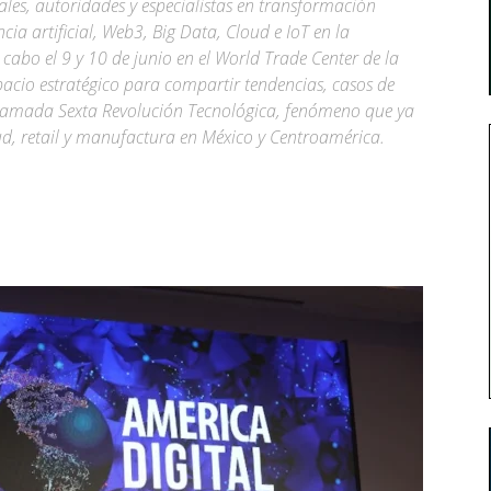
les, autoridades y especialistas en transformación
ncia artificial, Web3, Big Data, Cloud e IoT en la
 cabo el 9 y 10 de junio en el World Trade Center de la
pacio estratégico para compartir tendencias, casos de
 llamada Sexta Revolución Tecnológica, fenómeno que ya
ud, retail y manufactura en México y Centroamérica.