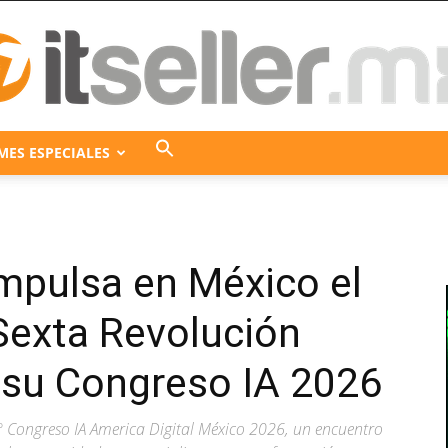
MES ESPECIALES
ITseller
impulsa en México el
México
Sexta Revolución
 su Congreso IA 2026
1° Congreso IA America Digital México 2026, un encuentro