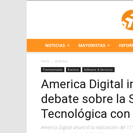
NOTICIAS
MAYORISTAS
INFOR
Inicio
Eventos
Transversales
Eventos
Software & Servicios
America Digital 
debate sobre la 
Tecnológica con
America Digital anunció la realización del 1