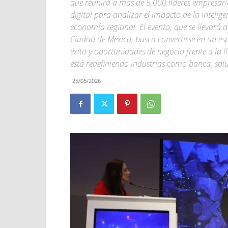
que reunirá a más de 5,000 líderes empresaria
digital para analizar el impacto de la intelige
economía regional. El evento, que se llevará a
Ciudad de México, busca convertirse en un es
éxito y oportunidades de negocio frente a la
está redefiniendo industrias como banca, sal
25/05/2026