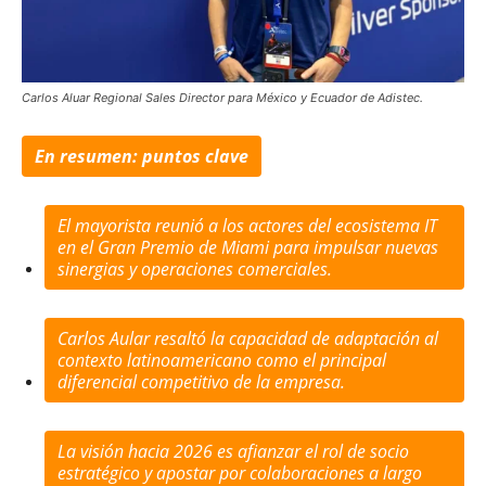
Carlos Aluar Regional Sales Director para México y Ecuador de Adistec.
En resumen: puntos clave
El mayorista reunió a los actores del ecosistema IT
en el Gran Premio de Miami para impulsar nuevas
sinergias y operaciones comerciales.
Carlos Aular resaltó la capacidad de adaptación al
contexto latinoamericano como el principal
diferencial competitivo de la empresa.
La visión hacia 2026 es afianzar el rol de socio
estratégico y apostar por colaboraciones a largo