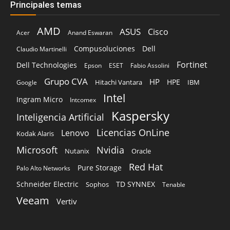
Principales temas
AMD
ASUS
Cisco
Acer
Anand Eswaran
Compusoluciones
Dell
Claudio Martinelli
Fortinet
Dell Technologies
Epson
ESET
Fabio Assolini
Grupo CVA
HP
HPE
Hitachi Vantara
IBM
Google
Intel
Ingram Micro
Intcomex
Kaspersky
Inteligencia Artificial
Licencias OnLine
Lenovo
Kodak Alaris
Microsoft
Nvidia
Oracle
Nutanix
Red Hat
Pure Storage
Palo Alto Networks
Schneider Electric
TD SYNNEX
Sophos
Tenable
Veeam
Vertiv