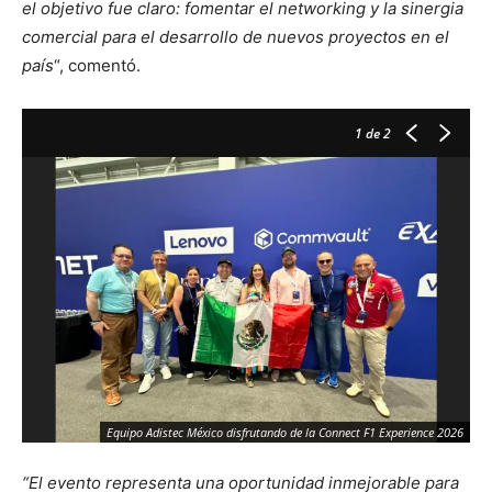
el objetivo fue claro: fomentar el networking y la sinergia
comercial para el desarrollo de nuevos proyectos en el
país
“, comentó.
1
de 2
Un
Equipo Adistec México disfrutando de la Connect F1 Experience 2026
Mé
“El evento representa una oportunidad inmejorable para