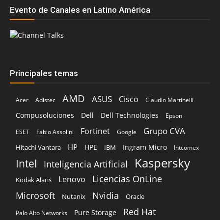
Evento de Canales en Latino América
Principales temas
AMD
ASUS
Cisco
Acer
Adistec
Claudio Martinelli
Compusoluciones
Dell
Dell Technologies
Epson
Grupo CVA
Fortinet
ESET
Fabio Assolini
Google
HP
HPE
Ingram Micro
Hitachi Vantara
IBM
Intcomex
Kaspersky
Intel
Inteligencia Artificial
Licencias OnLine
Lenovo
Kodak Alaris
Microsoft
Nvidia
Oracle
Nutanix
Red Hat
Pure Storage
Palo Alto Networks