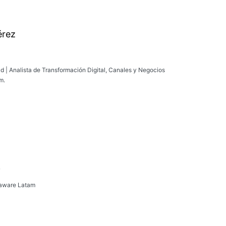
érez
ad | Analista de Transformación Digital, Canales y Negocios
m.
o
iaware Latam