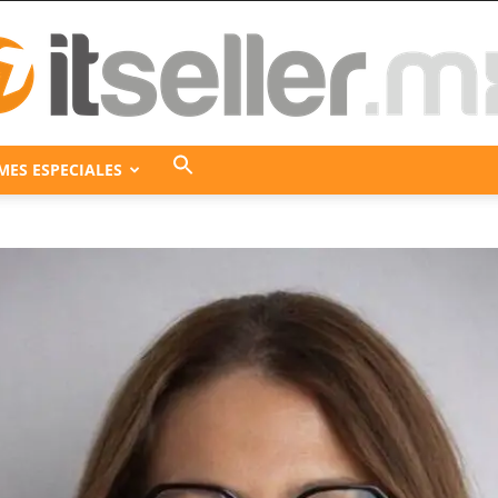
MES ESPECIALES
ITseller
México