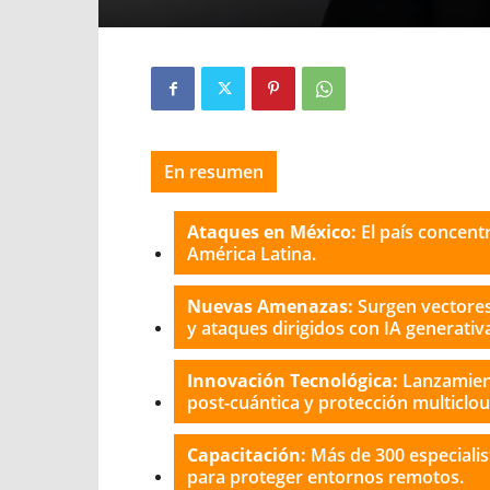
En resumen
Ataques en México:
El país concent
América Latina.
Nuevas Amenazas:
Surgen vectores
y ataques dirigidos con IA generativ
Innovación Tecnológica:
Lanzamien
post-cuántica y protección multiclou
Capacitación:
Más de 300 especialis
para proteger entornos remotos.