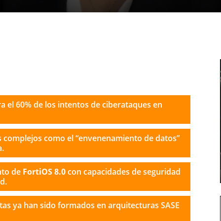
ra el 60% de los intentos de ciberataques en
 complejos como el “envenenamiento de datos”
a.
to de
FortiOS 8.0
con capacidades de seguridad
d.
tas ya han sido formados en arquitecturas SASE