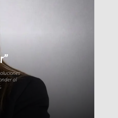
r”
soluciones
onder al
,