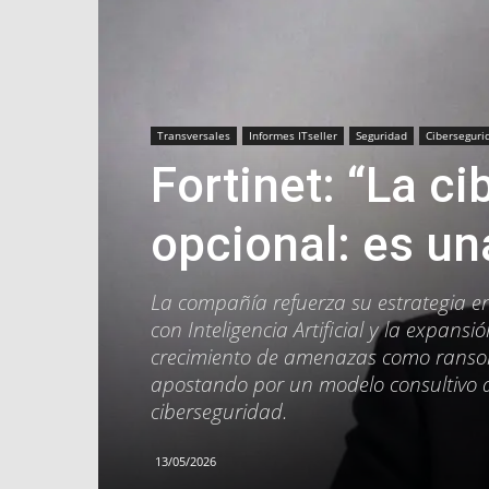
Transversales
Informes ITseller
Seguridad
Ciberseguri
Fortinet: “La c
opcional: es un
La compañía refuerza su estrategia en
con Inteligencia Artificial y la expa
crecimiento de amenazas como ranso
apostando por un modelo consultivo q
ciberseguridad.
13/05/2026