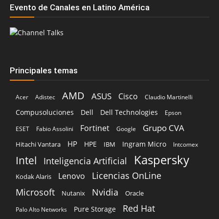
Evento de Canales en Latino América
Principales temas
AMD
ASUS
Cisco
Acer
Adistec
Claudio Martinelli
Compusoluciones
Dell
Dell Technologies
Epson
Grupo CVA
Fortinet
ESET
Fabio Assolini
Google
HP
HPE
Ingram Micro
Hitachi Vantara
IBM
Intcomex
Kaspersky
Intel
Inteligencia Artificial
Licencias OnLine
Lenovo
Kodak Alaris
Microsoft
Nvidia
Oracle
Nutanix
Red Hat
Pure Storage
Palo Alto Networks