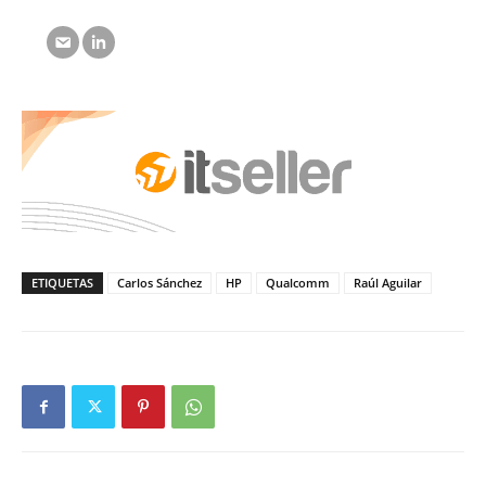
ETIQUETAS
Carlos Sánchez
HP
Qualcomm
Raúl Aguilar