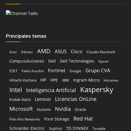
Principales temas
AMD
ASUS
Cisco
Acer
Adistec
Claudio Martinelli
Compusoluciones
Dell
Dell Technologies
Epson
Grupo CVA
Fortinet
ESET
Fabio Assolini
Google
HP
HPE
Ingram Micro
Hitachi Vantara
IBM
Intcomex
Kaspersky
Intel
Inteligencia Artificial
Licencias OnLine
Lenovo
Kodak Alaris
Microsoft
Nvidia
Oracle
Nutanix
Red Hat
Pure Storage
Palo Alto Networks
Schneider Electric
TD SYNNEX
Sophos
Tenable
Veeam
Vertiv