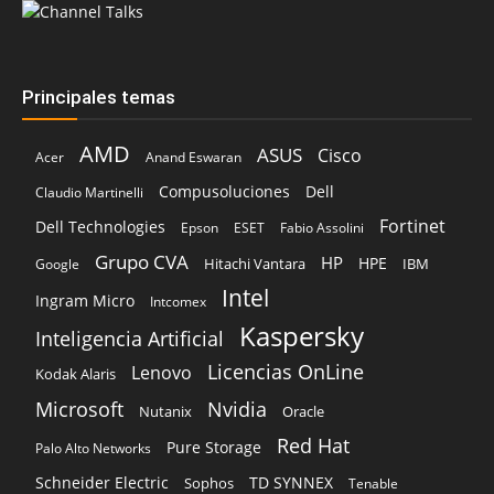
AMD
ASUS
Cisco
Acer
Anand Eswaran
Compusoluciones
Dell
Claudio Martinelli
Fortinet
Dell Technologies
Epson
ESET
Fabio Assolini
Grupo CVA
HP
HPE
Hitachi Vantara
IBM
Google
Intel
Ingram Micro
Intcomex
Kaspersky
Inteligencia Artificial
Licencias OnLine
Lenovo
Kodak Alaris
Microsoft
Nvidia
Oracle
Nutanix
Red Hat
Pure Storage
Palo Alto Networks
Schneider Electric
TD SYNNEX
Sophos
Tenable
Veeam
Vertiv