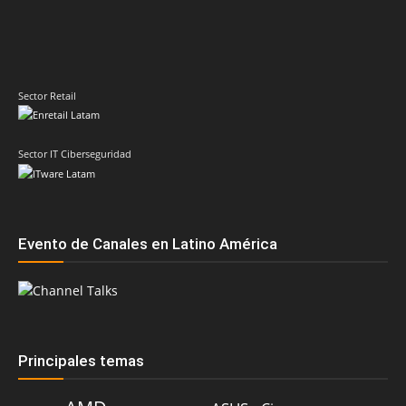
Sector IT Ciberseguridad
Evento de Canales en Latino América
Principales temas
AMD
ASUS
Cisco
Acer
Anand Eswaran
Compusoluciones
Dell
Claudio Martinelli
Fortinet
Dell Technologies
Epson
ESET
Fabio Assolini
Grupo CVA
HP
HPE
Hitachi Vantara
IBM
Google
Intel