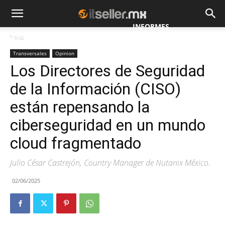
INFORMES
Inicio
NOTICIAS
MAYORISTAS
ESPECIALES
Transversales
Opinion
Los Directores de Seguridad
de la Información (CISO)
están repensando la
ciberseguridad en un mundo
cloud fragmentado
Julio César Castrejón, Country Manager de Nutanix México.
02/06/2025