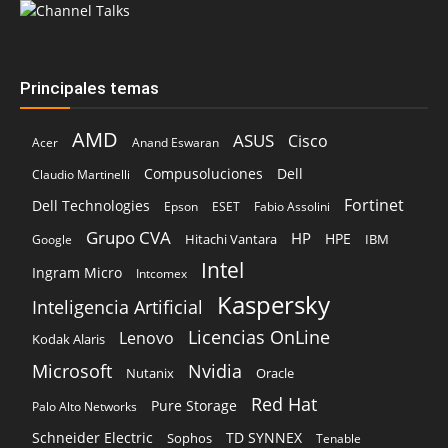
Principales temas
AMD
ASUS
Cisco
Acer
Anand Eswaran
Compusoluciones
Dell
Claudio Martinelli
Fortinet
Dell Technologies
Epson
ESET
Fabio Assolini
Grupo CVA
HP
HPE
Hitachi Vantara
IBM
Google
Intel
Ingram Micro
Intcomex
Kaspersky
Inteligencia Artificial
Licencias OnLine
Lenovo
Kodak Alaris
Microsoft
Nvidia
Oracle
Nutanix
Red Hat
Pure Storage
Palo Alto Networks
Schneider Electric
TD SYNNEX
Sophos
Tenable