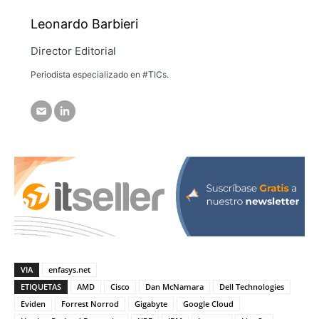
Leonardo Barbieri
Director Editorial
Periodista especializado en #TICs.
VIA
enfasys.net
ETIQUETAS
AMD
Cisco
Dan McNamara
Dell Technologies
Eviden
Forrest Norrod
Gigabyte
Google Cloud