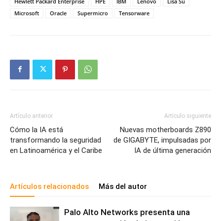
Hewlett Packard Enterprise
HPE
IBM
Lenovo
Lisa Su
Microsoft
Oracle
Supermicro
Tensorware
Artículo anterior
Artículo siguiente
Cómo la IA está
Nuevas motherboards Z890
transformando la seguridad
de GIGABYTE, impulsadas por
en Latinoamérica y el Caribe
IA de última generación
Artículos relacionados
Más del autor
Palo Alto Networks presenta una