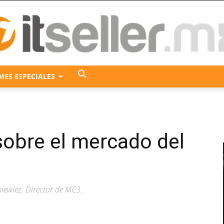
MES ESPECIALES
ITseller
sobre el mercado del
México
iewiez, Director de MC3.