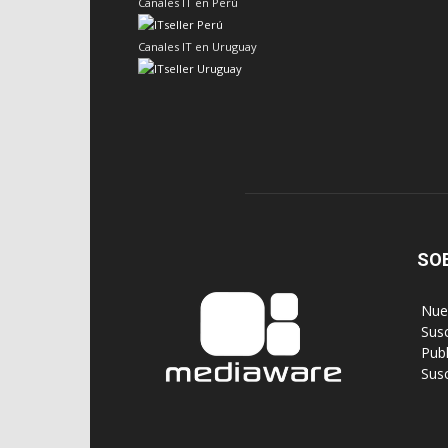
Canales IT en Perú
Canales IT en Uruguay
SO
‎ Nu
‎ Sus
‎ Pub
‎ Su