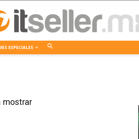
MES ESPECIALES
ITseller
México
a mostrar