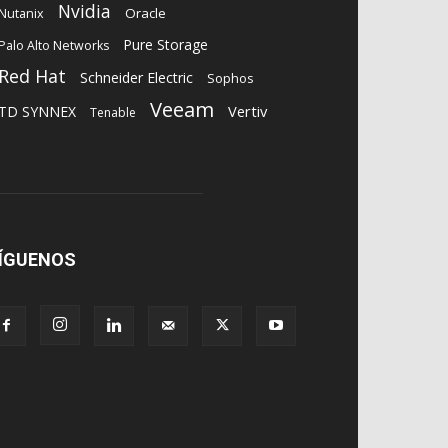
Nvidia
Oracle
Nutanix
Pure Storage
Palo Alto Networks
Red Hat
Schneider Electric
Sophos
Veeam
Vertiv
TD SYNNEX
Tenable
ÍGUENOS