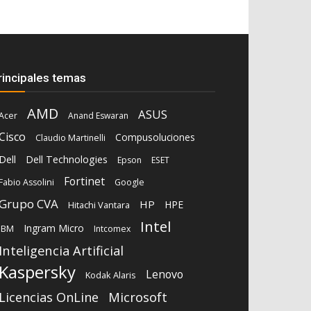
rincipales temas
AMD
ASUS
Acer
Anand Eswaran
Cisco
Compusoluciones
Claudio Martinelli
Dell
Dell Technologies
Epson
ESET
Fortinet
Fabio Assolini
Google
Grupo CVA
HP
HPE
Hitachi Vantara
Intel
Ingram Micro
IBM
Intcomex
Inteligencia Artificial
Kaspersky
Lenovo
Kodak Alaris
Microsoft
Licencias OnLine