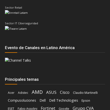
Evento de Canales en Latino América
Principales temas
AMD
ASUS
Cisco
Acer
Adistec
Claudio Martinelli
Compusoluciones
Dell
Dell Technologies
Epson
Grupo CVA
Fortinet
ESET
Fabio Assolini
Google
HP
HPE
Ingram Micro
Hitachi Vantara
IBM
Intcomex
Kaspersky
Intel
Inteligencia Artificial
Licencias OnLine
Lenovo
Kodak Alaris