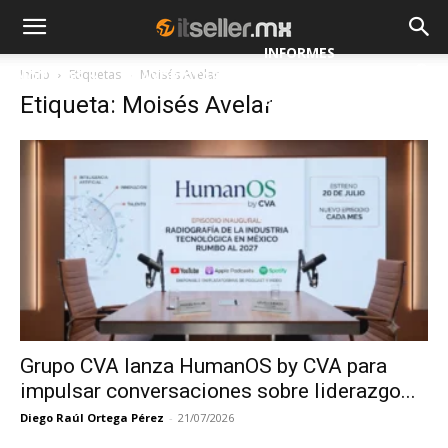
INFORMES
Inicio
Etiquetas
Moisés Avelar
NOTICIAS
MAYORISTAS
Etiqueta: Moisés Avelar
ESPECIALES
Grupo CVA lanza HumanOS by CVA para
impulsar conversaciones sobre liderazgo...
Diego Raúl Ortega Pérez
-
21/07/2026