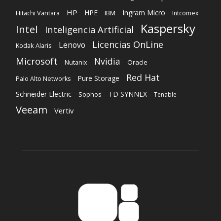
Microsoft
Nvidia
Oracle
Nutanix
Red Hat
Pure Storage
Palo Alto Networks
Schneider Electric
TD SYNNEX
Sophos
Tenable
Veeam
Vertiv