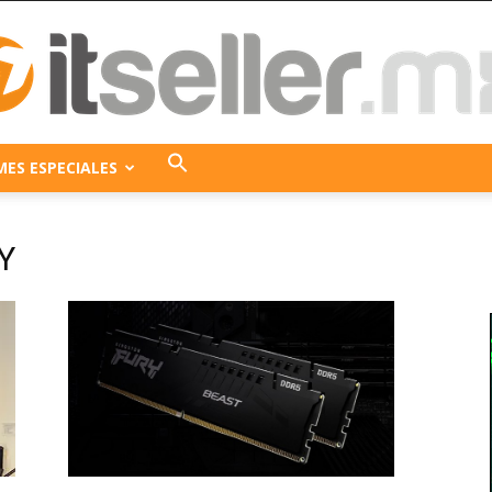
MES ESPECIALES
ITseller
Y
México