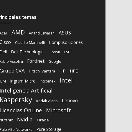
rincipales temas
AMD
ASUS
Acer
Anand Eswaran
Cisco
Compusoluciones
Claudio Martinelli
Dell
Dell Technologies
Epson
ESET
Fortinet
Fabio Assolini
Google
Grupo CVA
HP
HPE
Hitachi Vantara
Intel
Ingram Micro
IBM
Intcomex
Inteligencia Artificial
Kaspersky
Lenovo
Kodak Alaris
Microsoft
Licencias OnLine
Nvidia
Oracle
Nutanix
Pure Storage
Palo Alto Networks