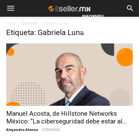
INFORMES
Inicio
Etiquetas
Gabriela Luna
NOTICIAS
MAYORISTAS
Etiqueta: Gabriela Luna
ESPECIALES
Manuel Acosta, de Hillstone Networks
México: “La ciberseguridad debe estar al...
Alejandro Alonso
-
07/05/2024