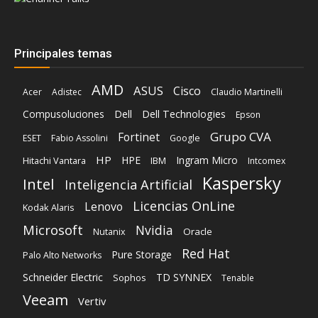
Principales temas
AMD
ASUS
Cisco
Acer
Adistec
Claudio Martinelli
Compusoluciones
Dell
Dell Technologies
Epson
Grupo CVA
Fortinet
ESET
Fabio Assolini
Google
HP
HPE
Ingram Micro
Hitachi Vantara
IBM
Intcomex
Kaspersky
Intel
Inteligencia Artificial
Licencias OnLine
Lenovo
Kodak Alaris
Microsoft
Nvidia
Oracle
Nutanix
Red Hat
Pure Storage
Palo Alto Networks
Schneider Electric
TD SYNNEX
Sophos
Tenable
Veeam
Vertiv