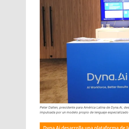
Peter Dallen, presidente para América Latina de Dyna.Ai, de
impulsada por un modelo propio de lenguaje especializado 
Dyna.Ai desarrolla una plataforma de I