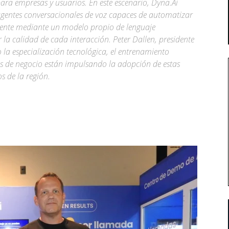
para empresas y usuarios. En este escenario, Dyna.Ai
agentes conversacionales de voz capaces de automatizar
liente mediante un modelo propio de lenguaje
 la calidad de cada interacción. Peter Dallen, presidente
 la especialización tecnológica, el entrenamiento
s de negocio están impulsando la adopción de estas
s de la región.