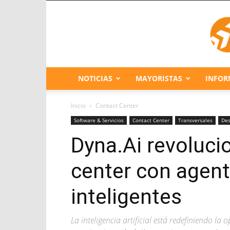
NOTICIAS
MAYORISTAS
INFOR
Inicio
Contact Center
Software & Servicios
Contact Center
Transversales
Des
Dyna.Ai revolucio
center con agent
inteligentes
La inteligencia artificial está redefiniendo la