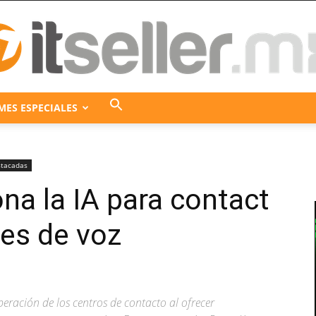
MES ESPECIALES
ITseller
tacadas
na la IA para contact
México
es de voz
 operación de los centros de contacto al ofrecer