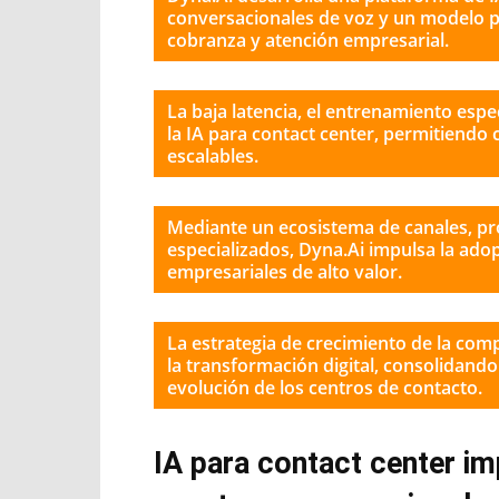
conversacionales de voz y un modelo p
cobranza y atención empresarial.
La baja latencia, el entrenamiento espec
la IA para contact center, permitiendo
escalables.
Mediante un ecosistema de canales, p
especializados, Dyna.Ai impulsa la ado
empresariales de alto valor.
La estrategia de crecimiento de la com
la transformación digital, consolidand
evolución de los centros de contacto.
IA para contact center i