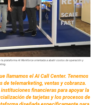
e la plataforma AI Workforce orientada a abatir costos de operación y
ting.
e llamamos el AI Call Center. Tenemos
 de telemarketing, ventas y cobranza.
nstituciones financieras para apoyar la
cialización de tarjetas y los procesos de
lataforma diseñada específicamente para