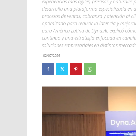
experiencias más ágiles, precisas y naturales 
desarrolla una plataforma especializada en 
procesos de ventas, cobranza y atención al c
optimizado para reducir la latencia y mejorar
para América Latina de Dyna.Ai, explicó cómo
continuo y una estrategia enfocada en canale
soluciones empresariales en distintos mercado
02/07/2026