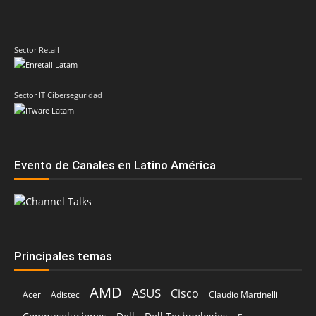
Sector IT Ciberseguridad
Evento de Canales en Latino América
Principales temas
AMD
ASUS
Cisco
Acer
Adistec
Claudio Martinelli
Compusoluciones
Dell
Dell Technologies
Epson
Grupo CVA
Fortinet
ESET
Fabio Assolini
Google
HP
HPE
Ingram Micro
Hitachi Vantara
IBM
Intcomex
Kaspersky
Intel
Inteligencia Artificial