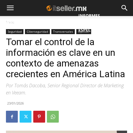
INFORMES
Inicio
NOTICIAS
MAYORISTAS
ESPECIALES
Seguridad
Ciberseguridad
Transversales
Opinion
Tomar el control de la
información es clave en un
contexto de amenazas
crecientes en América Latina
Por Tomás Dacoba, Senior Regional Director de Marketing
en Veeam.
23/01/2026