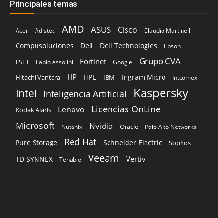
Grupo CVA
Fortinet
ESET
Fabio Assolini
Google
HP
HPE
Ingram Micro
Hitachi Vantara
IBM
Intcomex
Kaspersky
Intel
Inteligencia Artificial
Licencias OnLine
Lenovo
Kodak Alaris
Microsoft
Nvidia
Oracle
Nutanix
Palo Alto Networks
Red Hat
Pure Storage
Schneider Electric
Sophos
Veeam
Vertiv
TD SYNNEX
Tenable