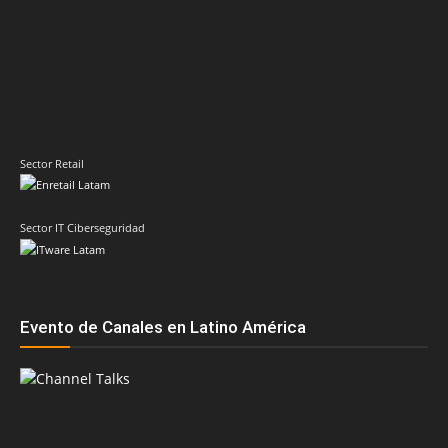
Sector Retail
Sector IT Ciberseguridad
Evento de Canales en Latino América
Principales temas
AMD
ASUS
Cisco
Acer
Adistec
Claudio Martinelli
Compusoluciones
Dell
Dell Technologies
Epson