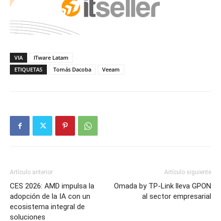
VIA
ITware Latam
ETIQUETAS
Tomás Dacoba
Veeam
Artículo anterior
Artículo siguiente
CES 2026: AMD impulsa la
Omada by TP-Link lleva GPON
adopción de la IA con un
al sector empresarial
ecosistema integral de
soluciones