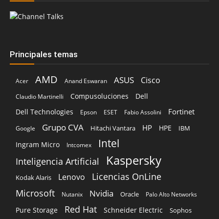
Principales temas
AMD
ASUS
Cisco
Acer
Anand Eswaran
Compusoluciones
Dell
Claudio Martinelli
Fortinet
Dell Technologies
Epson
ESET
Fabio Assolini
Grupo CVA
HP
HPE
Hitachi Vantara
IBM
Google
Intel
Ingram Micro
Intcomex
Kaspersky
Inteligencia Artificial
Licencias OnLine
Lenovo
Kodak Alaris
Microsoft
Nvidia
Oracle
Nutanix
Palo Alto Networks
Red Hat
Pure Storage
Schneider Electric
Sophos