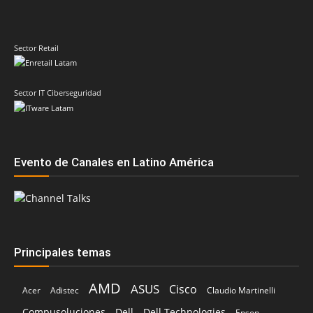
Sector IT Ciberseguridad
Evento de Canales en Latino América
Principales temas
AMD
ASUS
Cisco
Acer
Adistec
Claudio Martinelli
Compusoluciones
Dell
Dell Technologies
Epson
Grupo CVA
Fortinet
ESET
Fabio Assolini
Google
HP
HPE
Ingram Micro
Hitachi Vantara
IBM
Intcomex
Kaspersky
Intel
Inteligencia Artificial