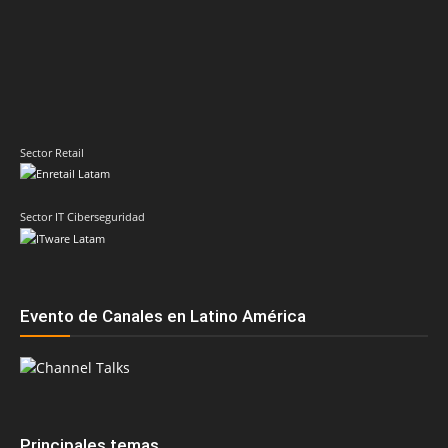
Sector Retail
Sector IT Ciberseguridad
Evento de Canales en Latino América
Principales temas
AMD
ASUS
Cisco
Acer
Adistec
Claudio Martinelli
Compusoluciones
Dell
Dell Technologies
Epson
Grupo CVA
Fortinet
ESET
Fabio Assolini
Google