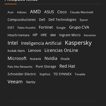
HP
HPE
Ingram Micro
Hitachi Vantara
IBM
Intcomex
Kaspersky
Intel
Inteligencia Artificial
Licencias OnLine
Lenovo
Kodak Alaris
Microsoft
Nvidia
Oracle
Nutanix
Red Hat
Pure Storage
Palo Alto Networks
Schneider Electric
TD SYNNEX
Sophos
Tenable
Veeam
Vertiv