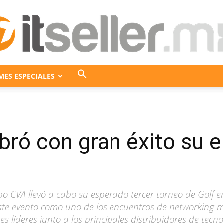
MES ESPECIALES
ITseller
bró con gran éxito su 
México
o CVA llevó a cabo su esperado tercer torneo de Golf en
ste evento como uno de los encuentros de networking má
es líderes junto a los principales distribuidores de tec