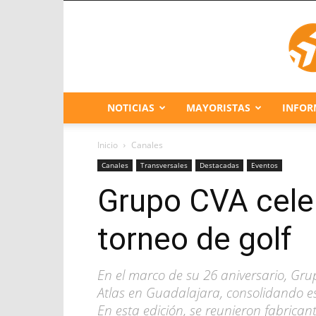
NOTICIAS
MAYORISTAS
INFOR
Inicio
Canales
Canales
Transversales
Destacadas
Eventos
Grupo CVA cele
torneo de golf
En el marco de su 26 aniversario, Grup
Atlas en Guadalajara, consolidando e
En esta edición, se reunieron fabricant