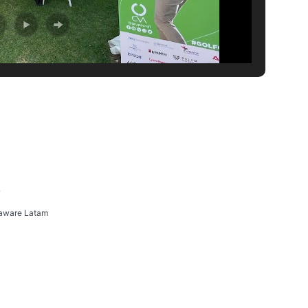
o
iaware Latam