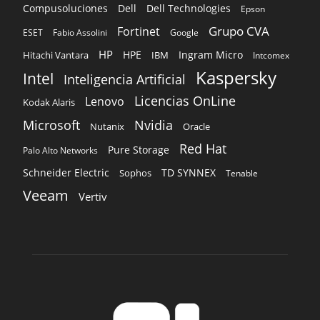
Compusoluciones
Dell
Dell Technologies
Epson
Grupo CVA
Fortinet
ESET
Fabio Assolini
Google
HP
HPE
Ingram Micro
Hitachi Vantara
IBM
Intcomex
Kaspersky
Intel
Inteligencia Artificial
Licencias OnLine
Lenovo
Kodak Alaris
Microsoft
Nvidia
Oracle
Nutanix
Red Hat
Pure Storage
Palo Alto Networks
Schneider Electric
TD SYNNEX
Sophos
Tenable
Veeam
Vertiv