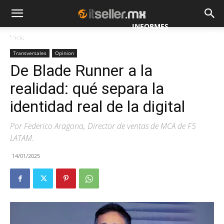
INFORMES
Inicio
NOTICIAS
MAYORISTAS
ESPECIALES
Transversales
Opinion
De Blade Runner a la
realidad: qué separa la
identidad real de la digital
Por Federico Aragona, Director de ventas de MCA de F5
LATAM.
14/01/2025