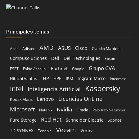
Principales temas
AMD
ASUS
Cisco
Acer
Adistec
Claudio Martinelli
Compusoluciones
Dell
Dell Technologies
Epson
Grupo CVA
Fortinet
ESET
Fabio Assolini
Google
HP
HPE
Ingram Micro
Hitachi Vantara
IBM
Intcomex
Kaspersky
Intel
Inteligencia Artificial
Licencias OnLine
Lenovo
Kodak Alaris
Microsoft
Nvidia
Oracle
Nutanix
Palo Alto Networks
Red Hat
Pure Storage
Schneider Electric
Sophos
Veeam
Vertiv
TD SYNNEX
Tenable