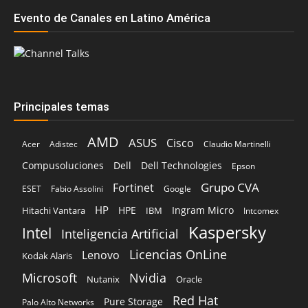
Evento de Canales en Latino América
Principales temas
AMD
ASUS
Cisco
Acer
Adistec
Claudio Martinelli
Compusoluciones
Dell
Dell Technologies
Epson
Grupo CVA
Fortinet
ESET
Fabio Assolini
Google
HP
HPE
Ingram Micro
Hitachi Vantara
IBM
Intcomex
Kaspersky
Intel
Inteligencia Artificial
Licencias OnLine
Lenovo
Kodak Alaris
Microsoft
Nvidia
Oracle
Nutanix
Red Hat
Pure Storage
Palo Alto Networks