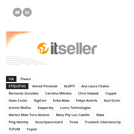
VIA
ITware
ETIQUETAS
Aimed Pimentel
ALAPTI
Ana Laura Chalico
Bernardo González
Carolina Méndez
Chris Valasek
Coppel
Dean Coclin
DigiCert
Erika Mata
Felipe Andrés
Itzul Girón
Ivonne Muñoz
Kaspersky
Lumu Technologies
Marlon Mike Toro-Alvarez
Mary Pily Loo Castillo
Mata
Ping Identity
Securityscorecard
Tossa
Trusttech Cibersecurity
TUTUM
Yopter