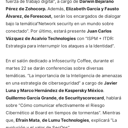
fuerza de trabajo dígital”, a cargo de
Darwin Bejarano
Pérez de Zohocorp.
Además,
Elizabeth García y Fausto
Álvarez, de Forescout,
serán los encargados de dialogar
bajo la temática“Network security en un mundo sobre
conectado”. Por último, estará presente
Juan Carlos
Vázquez de Acalvio Technologies
con “ISPM + ITDR:
Estrategia para interrumpir los ataques a la Identidad”.
En el salón dedicado a Infosecurity Coffee, durante el
martes 22 se darán conferencias sobre diversas
temáticas. “La importancia de la Inteligencia de amenazas
en una estrategia de ciberseguridad” a cargo de
Javier
Luna y Marco Hernández de Kaspersky México
.
Guillermo García Grande, de Securityscorecard
, hablará
sobre “Cómo comunicar efectivamente el Riesgo
Cibernético al Board en tiempos de tormentas”. Mientras
que,
Efraín Mata
,
de Lumu Technologies
, explicará “La
evolución y el valor de SecOps”.