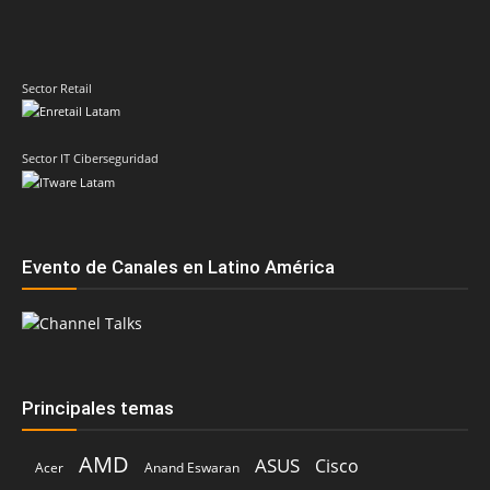
Sector IT Ciberseguridad
Evento de Canales en Latino América
Principales temas
AMD
ASUS
Cisco
Acer
Anand Eswaran
Compusoluciones
Dell
Claudio Martinelli
Fortinet
Dell Technologies
Epson
ESET
Fabio Assolini
Grupo CVA
HP
HPE
Hitachi Vantara
IBM
Google
Intel
Ingram Micro
Intcomex