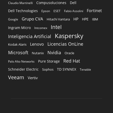
Kaspersky
Inteligencia Artificial
Licencias OnLine
Lenovo
Kodak Alaris
Microsoft
Nvidia
Oracle
Nutanix
Red Hat
Pure Storage
Palo Alto Networks
Schneider Electric
TD SYNNEX
Sophos
Tenable
Veeam
Vertiv