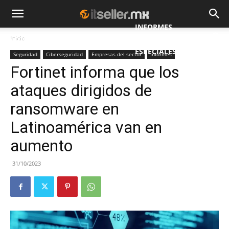
INFORMES
Inicio
NOTICIAS
MAYORISTAS
ESPECIALES
Seguridad
Ciberseguridad
Empresas del sector
Informes
Fortinet informa que los
ataques dirigidos de
ransomware en
Latinoamérica van en
aumento
31/10/2023