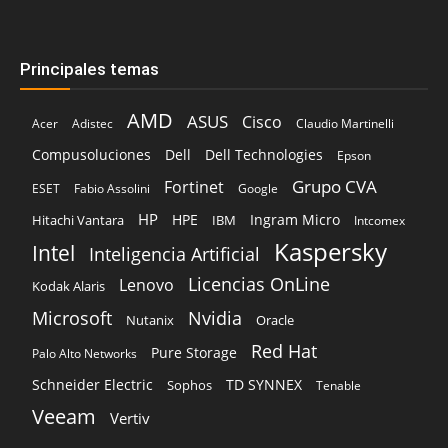
Cisco
Acer
Adistec
Claudio Martinelli
Compusoluciones
Dell
Dell Technologies
Epson
Grupo CVA
Fortinet
ESET
Fabio Assolini
Google
HP
HPE
Ingram Micro
Hitachi Vantara
IBM
Intcomex
Kaspersky
Intel
Inteligencia Artificial
Licencias OnLine
Lenovo
Kodak Alaris
Microsoft
Nvidia
Oracle
Nutanix
Red Hat
Pure Storage
Palo Alto Networks
Schneider Electric
TD SYNNEX
Sophos
Tenable
Veeam
Vertiv