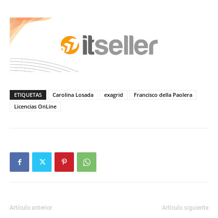
ETIQUETAS
Carolina Losada
exagrid
Francisco della Paolera
Licencias OnLine
Artículo anterior
Artículo siguiente