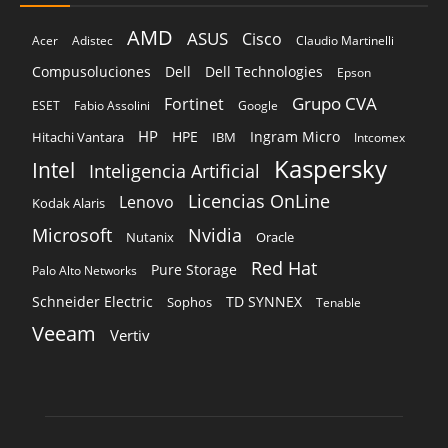
AMD
ASUS
Cisco
Acer
Adistec
Claudio Martinelli
Compusoluciones
Dell
Dell Technologies
Epson
Grupo CVA
Fortinet
ESET
Fabio Assolini
Google
HP
HPE
Ingram Micro
Hitachi Vantara
IBM
Intcomex
Kaspersky
Intel
Inteligencia Artificial
Licencias OnLine
Lenovo
Kodak Alaris
Microsoft
Nvidia
Oracle
Nutanix
Red Hat
Pure Storage
Palo Alto Networks
Schneider Electric
TD SYNNEX
Sophos
Tenable
Veeam
Vertiv