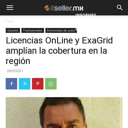
INFORMES
Inicio
NOTICIAS
MAYORISTAS
ESPECIALES
Canales
Transversales
Entrevistas de autor
Licencias OnLine y ExaGrid
amplían la cobertura en la
región
29/07/2021