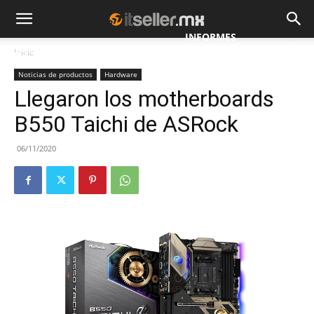
INFORMES
Inicio
NOTICIAS
MAYORISTAS
ESPECIALES
Noticias de productos
Hardware
Llegaron los motherboards
B550 Taichi de ASRock
06/11/2020