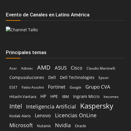
Principales temas
AMD
ASUS
Cisco
Acer
Adistec
Claudio Martinelli
Compusoluciones
Dell
Dell Technologies
Epson
Grupo CVA
Fortinet
ESET
Fabio Assolini
Google
HP
HPE
Ingram Micro
Hitachi Vantara
IBM
Intcomex
Kaspersky
Intel
Inteligencia Artificial
Licencias OnLine
Lenovo
Kodak Alaris
Microsoft
Nvidia
Oracle
Nutanix
Red Hat
Pure Storage
Palo Alto Networks
Schneider Electric
TD SYNNEX
Sophos
Tenable
Veeam
Vertiv