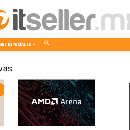
MES ESPECIALES
ITseller
vas
México