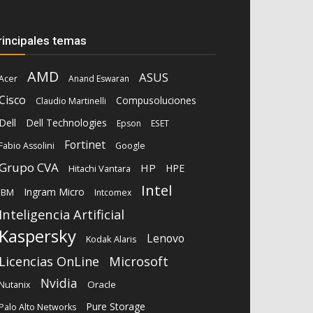
rincipales temas
AMD
ASUS
Acer
Anand Eswaran
Cisco
Compusoluciones
Claudio Martinelli
Dell
Dell Technologies
Epson
ESET
Fortinet
Fabio Assolini
Google
Grupo CVA
HP
HPE
Hitachi Vantara
Intel
Ingram Micro
IBM
Intcomex
Inteligencia Artificial
Kaspersky
Lenovo
Kodak Alaris
Microsoft
Licencias OnLine
Nvidia
Oracle
Nutanix
Pure Storage
Palo Alto Networks