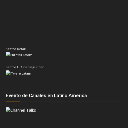
Sector Retail
Sector IT Ciberseguridad
Evento de Canales en Latino América
Principales temas
AMD
ASUS
Cisco
Acer
Adistec
Claudio Martinelli
Compusoluciones
Dell
Dell Technologies
Epson
ESET