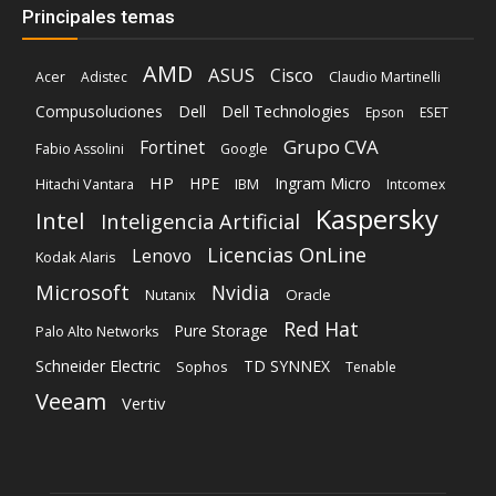
Grupo CVA
Fortinet
Fabio Assolini
Google
HP
HPE
Ingram Micro
Hitachi Vantara
IBM
Intcomex
Kaspersky
Intel
Inteligencia Artificial
Licencias OnLine
Lenovo
Kodak Alaris
Microsoft
Nvidia
Oracle
Nutanix
Red Hat
Pure Storage
Palo Alto Networks
Schneider Electric
TD SYNNEX
Sophos
Tenable
Veeam
Vertiv