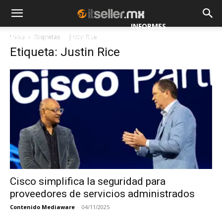
INFORMES
Inicio
Etiquetas
Justin Rice
NOTICIAS
MAYORISTAS
Etiqueta: Justin Rice
ESPECIALES
Cisco simplifica la seguridad para
proveedores de servicios administrados
Contenido Mediaware
-
04/11/2025