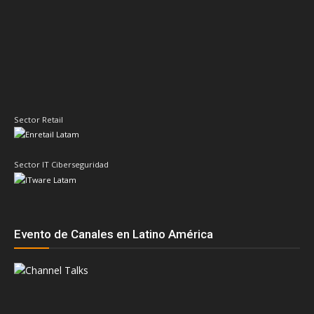
Sector Retail
Sector IT Ciberseguridad
Evento de Canales en Latino América
Principales temas
AMD
ASUS
Cisco
Acer
Adistec
Claudio Martinelli
Compusoluciones
Dell
Dell Technologies
Epson
ESET