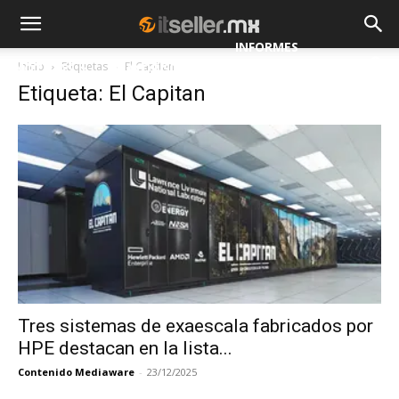
INFORMES
Inicio
Etiquetas
El Capitan
NOTICIAS
MAYORISTAS
Etiqueta: El Capitan
ESPECIALES
Tres sistemas de exaescala fabricados por
HPE destacan en la lista...
Contenido Mediaware
-
23/12/2025