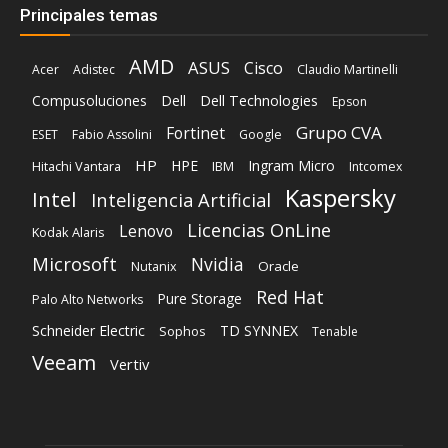
Grupo CVA
Fortinet
ESET
Fabio Assolini
Google
HP
HPE
Ingram Micro
Hitachi Vantara
IBM
Intcomex
Kaspersky
Intel
Inteligencia Artificial
Licencias OnLine
Lenovo
Kodak Alaris
Microsoft
Nvidia
Oracle
Nutanix
Red Hat
Pure Storage
Palo Alto Networks
Schneider Electric
TD SYNNEX
Sophos
Tenable
Veeam
Vertiv