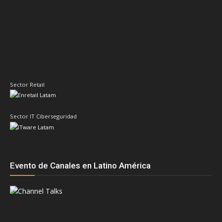
Sector Retail
Sector IT Ciberseguridad
Evento de Canales en Latino América
Principales temas
AMD
ASUS
Cisco
Acer
Adistec
Claudio Martinelli
Compusoluciones
Dell
Dell Technologies
Epson