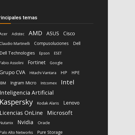
rincipales temas
AMD
ASUS
Cisco
Acer
Adistec
Compusoluciones
Dell
Claudio Martinelli
Dell Technologies
Epson
ESET
Fortinet
Fabio Assolini
Google
Grupo CVA
HP
HPE
Hitachi Vantara
Intel
Ingram Micro
IBM
Intcomex
Inteligencia Artificial
Kaspersky
Lenovo
Kodak Alaris
Microsoft
Licencias OnLine
Nvidia
Oracle
Nutanix
Pure Storage
Palo Alto Networks