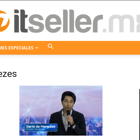
MES ESPECIALES
ITseller
ezes
México