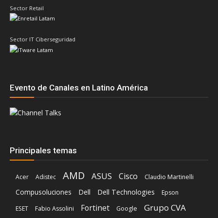
Evento de Canales en Latino América
Principales temas
AMD
ASUS
Cisco
Acer
Adistec
Claudio Martinelli
Compusoluciones
Dell
Dell Technologies
Epson
Grupo CVA
Fortinet
ESET
Fabio Assolini
Google
HP
HPE
Ingram Micro
Hitachi Vantara
IBM
Intcomex
Kaspersky
Intel
Inteligencia Artificial
Licencias OnLine
Lenovo
Kodak Alaris
Microsoft
Nvidia
Oracle
Nutanix