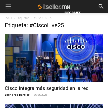
INFORMES
Inicio
Etiquetas
#CiscoLive25
NOTICIAS
MAYORISTAS
Etiqueta: #CiscoLive25
ESPECIALES
Cisco integra más seguridad en la red
Leonardo Barbieri
-
26/06/2025