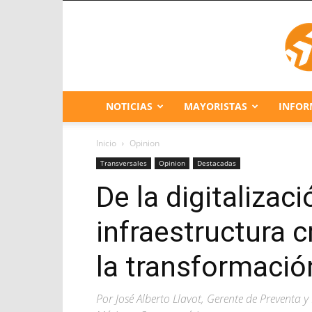
NOTICIAS
MAYORISTAS
INFOR
Inicio
Opinion
Transversales
Opinion
Destacadas
De la digitalizaci
infraestructura cr
la transformació
Por José Alberto Llavot, Gerente de Preventa 