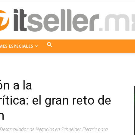
MES ESPECIALES
ITseller
ón a la
México
ítica: el gran reto de
n
y Desarrollador de Negocios en Schneider Electric para